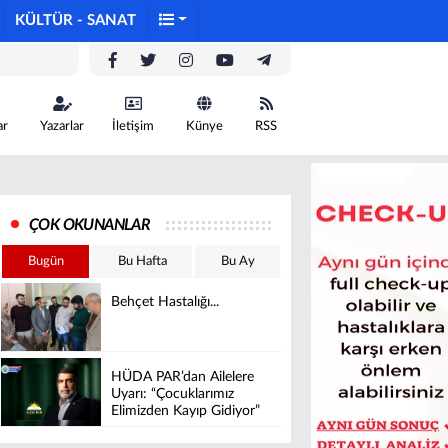
KÜLTÜR - SANAT
ar
Yazarlar
İletişim
Künye
RSS
ÇOK OKUNANLAR
Bugün
Bu Hafta
Bu Ay
Behçet Hastalığı...
HÜDA PAR’dan Ailelere
Uyarı: “Çocuklarımız
Elimizden Kayıp Gidiyor”