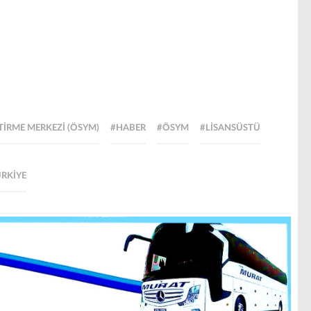
TIRME MERKEZI (ÖSYM)
#HABER
#ÖSYM
#LISANSÜSTÜ
RKIYE