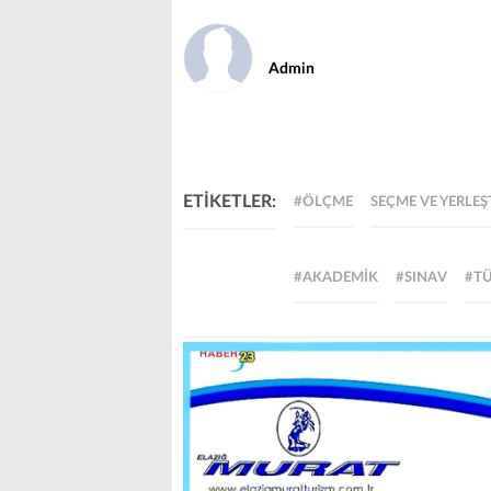
Admin
ETİKETLER:
#ÖLÇME
SEÇME VE YERLEŞ
#AKADEMIK
#SINAV
#TÜ