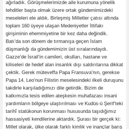
ağırladık. Görüşmelerimizde aile kurumuna yönelik
tehditler başta olmak üzere ortak gündemimizdeki
meseleleri ele aldık. Birleşmiş Milletler çatısı altında
toplam 160 üyeye ulaşan Medeniyetler İttifakı
girişiminin ehemmiyetine bir kez daha değindik.
Batı’da son dönem de tırmanışa geçen İslam
düşmanlığı da gündemimizin üst sıralarındaydı.
Gazze’de İsrail’in camileri, okulları, hastane ve
kiliseleri de hedef alan insanlık dışı saldırılarına dikkat
çektik. Gerek müteveffa Papa Fransuva’nın, gerekse
Papa 14. Leo’nun Filistin meselesindeki ilkeli duruşunu
takdirle karşıladığımızı dile getirdik. Bizim de
katkımızla tesis edilen ateşkesin muhafazası insani
yardımların bölgeye ulaştırılması ve Kudüs-ü Şerif’teki
tarihî statükonun korunması hususunda taşıdığımız
hassasiyeti kendilerine aktardık. Şurası bir gerçek ki:
Millet olarak, ülke olarak farklı kimlik ve inançlar barış