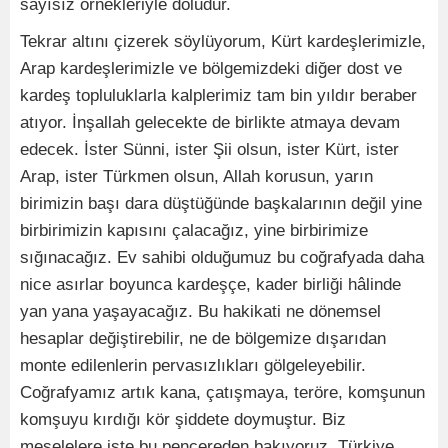
sayısız örnekleriyle doludur.
Tekrar altını çizerek söylüyorum, Kürt kardeşlerimizle,
Arap kardeşlerimizle ve bölgemizdeki diğer dost ve
kardeş topluluklarla kalplerimiz tam bin yıldır beraber
atıyor. İnşallah gelecekte de birlikte atmaya devam
edecek. İster Sünni, ister Şii olsun, ister Kürt, ister
Arap, ister Türkmen olsun, Allah korusun, yarın
birimizin başı dara düştüğünde başkalarının değil yine
birbirimizin kapısını çalacağız, yine birbirimize
sığınacağız. Ev sahibi olduğumuz bu coğrafyada daha
nice asırlar boyunca kardeşçe, kader birliği hâlinde
yan yana yaşayacağız. Bu hakikati ne dönemsel
hesaplar değiştirebilir, ne de bölgemize dışarıdan
monte edilenlerin pervasızlıkları gölgeleyebilir.
Coğrafyamız artık kana, çatışmaya, teröre, komşunun
komşuyu kırdığı kör şiddete doymuştur. Biz
meselelere işte bu pencereden bakıyoruz. Türkiye