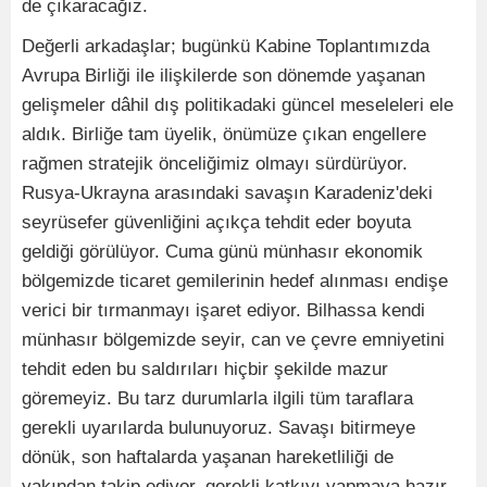
de çıkaracağız.
Değerli arkadaşlar; bugünkü Kabine Toplantımızda
Avrupa Birliği ile ilişkilerde son dönemde yaşanan
gelişmeler dâhil dış politikadaki güncel meseleleri ele
aldık. Birliğe tam üyelik, önümüze çıkan engellere
rağmen stratejik önceliğimiz olmayı sürdürüyor.
Rusya-Ukrayna arasındaki savaşın Karadeniz'deki
seyrüsefer güvenliğini açıkça tehdit eder boyuta
geldiği görülüyor. Cuma günü münhasır ekonomik
bölgemizde ticaret gemilerinin hedef alınması endişe
verici bir tırmanmayı işaret ediyor. Bilhassa kendi
münhasır bölgemizde seyir, can ve çevre emniyetini
tehdit eden bu saldırıları hiçbir şekilde mazur
göremeyiz. Bu tarz durumlarla ilgili tüm taraflara
gerekli uyarılarda bulunuyoruz. Savaşı bitirmeye
dönük, son haftalarda yaşanan hareketliliği de
yakından takip ediyor, gerekli katkıyı yapmaya hazır