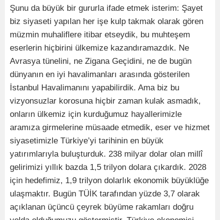
Şunu da büyük bir gururla ifade etmek isterim: Şayet
biz siyaseti yapılan her işe kulp takmak olarak gören
müzmin muhaliflere itibar etseydik, bu muhteşem
eserlerin hiçbirini ülkemize kazandıramazdık. Ne
Avrasya tünelini, ne Zigana Geçidini, ne de bugün
dünyanın en iyi havalimanları arasında gösterilen
İstanbul Havalimanını yapabilirdik. Ama biz bu
vizyonsuzlar korosuna hiçbir zaman kulak asmadık,
onların ülkemiz için kurduğumuz hayallerimizle
aramıza girmelerine müsaade etmedik, eser ve hizmet
siyasetimizle Türkiye’yi tarihinin en büyük
yatırımlarıyla buluşturduk. 238 milyar dolar olan millî
gelirimizi yıllık bazda 1,5 trilyon dolara çıkardık. 2028
için hedefimiz, 1,9 trilyon dolarlık ekonomik büyüklüğe
ulaşmaktır. Bugün TÜİK tarafından yüzde 3,7 olarak
açıklanan üçüncü çeyrek büyüme rakamları doğru