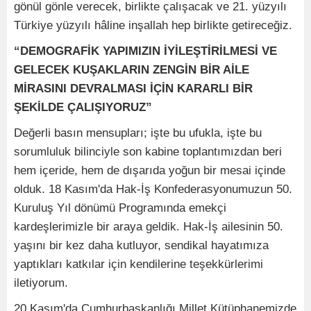
gönül gönle verecek, birlikte çalışacak ve 21. yüzyılı
Türkiye yüzyılı hâline inşallah hep birlikte getireceğiz.
“DEMOGRAFİK YAPIMIZIN İYİLEŞTİRİLMESİ VE
GELECEK KUŞAKLARIN ZENGİN BİR AİLE
MİRASINI DEVRALMASI İÇİN KARARLI BİR
ŞEKİLDE ÇALIŞIYORUZ”
Değerli basın mensupları; işte bu ufukla, işte bu
sorumluluk bilinciyle son kabine toplantımızdan beri
hem içeride, hem de dışarıda yoğun bir mesai içinde
olduk. 18 Kasım'da Hak-İş Konfederasyonumuzun 50.
Kuruluş Yıl dönümü Programında emekçi
kardeşlerimizle bir araya geldik. Hak-İş ailesinin 50.
yaşını bir kez daha kutluyor, sendikal hayatımıza
yaptıkları katkılar için kendilerine teşekkürlerimi
iletiyorum.
20 Kasım'da Cumhurbaşkanlığı Millet Kütüphanemizde