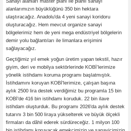
Sanayi alanları master planı ile planlı sanayi
alanlarımızın büyüklüğünü 350 bin hektara
ulaştıracağız. Anadolu'da 4 yeni sanayi koridoru
oluşturacağız. Hem mevcut organize sanayi
bölgelerimiz hem de yeni mega endüstriyel bölgelerin
demir yolu bağlantıları ile limanlara erişimini
sağlayacağız.
Geçtiğimiz yıl emek yoğun üretim yapan tekstil, hazır
giyim, deri ve mobilya sektörlerinde KOBİ’lerimize
yönelik istihdamı koruma programı başlatmıştık.
İstihdamını koruyan KOBİ'lerimize, çalışan başına
aylık 2500 lira destek verdiğimiz bu programla 15 bin
KOBİ'de 416 bin istihdamı koruduk. 22 bin ilave
istihdam oluşturduk. Bu programı 2026'da aylık destek
tutarını 3 bin 500 liraya yükselterek ve büyük ölçekli
firmaları da dâhil ederek sürdüreceğiz. 1 milyon 100
bin istihdamı koruyacak emekçimizin ve sanayicimizin