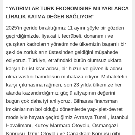
“YATIRIMLAR TÜRK EKONOMİSİNE MİLYARLARCA
LİRALIK KATMA DEĞER SAĞLIYOR”
2025’in geride bıraktığımız 11 ayını şöyle bir gözden
geçirdiğimizde, liyakatli, tecrübeli, donanımlı ve
çalışkan kadroların yönetiminde ülkemizin başarılı bir
şekilde zorlukların üstesinden geldiğini müşahede
ediyoruz. Türkiye, etrafındaki bütün olumsuzluklara
karşın bir istikrar adası, bir huzur ve güvenlik adası
olma vasfını hamdolsun muhafaza ediyor. Muhalefetin
karşı çıkmasına rağmen, son 23 yılda ülkemize her
alanda kazandırdığımız güçlü altyapının değerini
bugün çok daha iyi anlıyoruz. Bilhassa finansman
imkânlarının bol olduğu dönemlerde yap-işlet-devret
modeliyle hayata geçirdiğimiz Avrasya Tüneli, İstanbul
Havalimanı, Kuzey Marmara Otoyolu, Osmangazi
Köprüsü, İzmir Otoyolu ve Çanakkale Köprüsü gibi