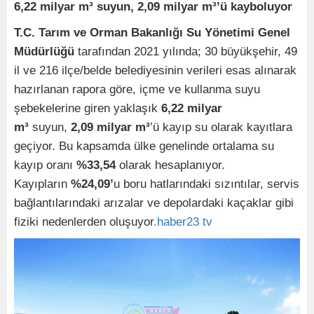
6,22 milyar m³ suyun, 2,09 milyar m³’ü kayboluyor
T.C. Tarım ve Orman Bakanlığı Su Yönetimi Genel
Müdürlüğü
tarafından 2021 yılında; 30 büyükşehir, 49
il ve 216 ilçe/belde belediyesinin verileri esas alınarak
hazırlanan rapora göre, içme ve kullanma suyu
şebekelerine giren yaklaşık
6,22 milyar
m³
suyun,
2,09 milyar m³
’ü kayıp su olarak kayıtlara
geçiyor. Bu kapsamda ülke genelinde ortalama su
kayıp oranı
%33,54
olarak hesaplanıyor.
Kayıpların
%24,09’
u boru hatlarındaki sızıntılar, servis
bağlantılarındaki arızalar ve depolardaki kaçaklar gibi
fiziki nedenlerden oluşuyor
.haber23 tv