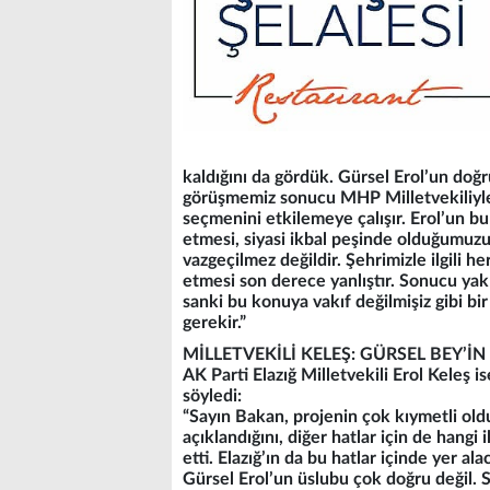
kaldığını da gördük. Gürsel Erol’un doğru
görüşmemiz sonucu MHP Milletvekiliyle b
seçmenini etkilemeye çalışır. Erol’un bu
etmesi, siyasi ikbal peşinde olduğumuzu i
vazgeçilmez değildir. Şehrimizle ilgili h
etmesi son derece yanlıştır. Sonucu yak
sanki bu konuya vakıf değilmişiz gibi bir
gerekir.”
MİLLETVEKİLİ KELEŞ: GÜRSEL BEY’
AK Parti Elazığ Milletvekili Erol Keleş i
söyledi:
“Sayın Bakan, projenin çok kıymetli oldu
açıklandığını, diğer hatlar için de hangi
etti. Elazığ’ın da bu hatlar içinde yer ala
Gürsel Erol’un üslubu çok doğru değil. S