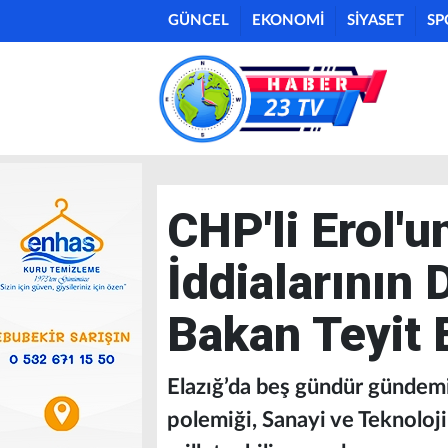
GÜNCEL
EKONOMİ
SİYASET
SP
CHP'li Erol'un
İddialarının
Bakan Teyit E
Elazığ’da beş gündür gündemi
polemiği, Sanayi ve Teknoloji 