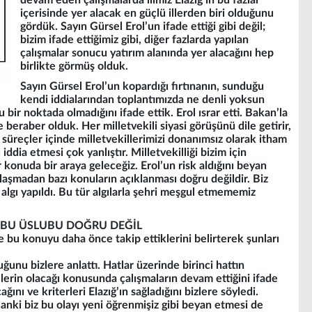
devam eden çalışmalarda ilimiz Elazığ’ın bu fazlar
içerisinde yer alacak en güçlü illerden biri olduğunu
gördük. Sayın Gürsel Erol’un ifade ettiği gibi değil;
bizim ifade ettiğimiz gibi, diğer fazlarda yapılan
çalışmalar sonucu yatırım alanında yer alacağını hep
birlikte görmüş olduk.
Sayın Gürsel Erol’un kopardığı fırtınanın, sunduğu
kendi iddialarından toplantımızda ne denli yoksun
 bir noktada olmadığını ifade ettik. Erol ısrar etti. Bakan’la
eraber olduk. Her milletvekili siyasi görüşünü dile getirir,
 süreçler içinde milletvekillerimizi donanımsız olarak itham
ddia etmesi çok yanlıştır. Milletvekilliği bizim için
er konuda bir araya geleceğiz. Erol’un risk aldığını beyan
laşmadan bazı konuların açıklanması doğru değildir. Biz
 algı yapıldı. Bu tür algılarla şehri meşgul etmememiz
İN BU ÜSLUBU DOĞRU DEĞİL
se bu konuyu daha önce takip ettiklerini belirterek şunları
ğunu bizlere anlattı. Hatlar üzerinde birinci hattın
 illerin olacağı konusunda çalışmaların devam ettiğini ifade
cağını ve kriterleri Elazığ’ın sağladığını bizlere söyledi.
anki biz bu olayı yeni öğrenmişiz gibi beyan etmesi de