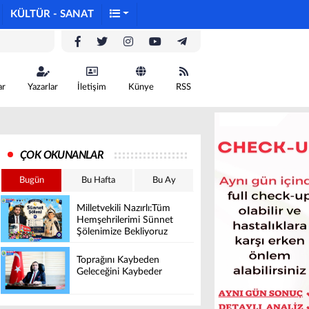
KÜLTÜR - SANAT
ar
Yazarlar
İletişim
Künye
RSS
ÇOK OKUNANLAR
Bugün
Bu Hafta
Bu Ay
Milletvekili Nazırlı:Tüm
Hemşehrilerimi Sünnet
Şölenimize Bekliyoruz
Toprağını Kaybeden
Geleceğini Kaybeder