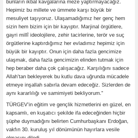
bunların ikbal kavgalarına meze yaptırmayacağız.
Hepimiz bu millete ve ümmete karşı büyük bir
mesuliyet taşıyoruz. Ulaşamadığımız her genç hem
sizin hem bizim için bir kayıptır. Marjinal örgütlere,
gayri millî ideolojilere, zehir tacirlerine, terör ve suç
örgütlerine kaptırdığımız her evladımız hepimiz için
büyük bir kayıptır. Onun için daha fazla gencimize
ulaşmak, daha fazla gencimizin elinden tutmak için
hep beraber daha çok çalışacağız. Karşılığını sadece
Allah’tan bekleyerek bu kutlu dava uğrunda mücadele
etmeye inşallah sabırla devam edeceğiz. Sizlerden de
aynı kararlılığı ve samimiyeti bekliyorum.”
TÜRGEV’in eğitim ve gençlik hizmetlerini en güzel, en
kapsamlı, en kuşatıcı şekilde ifa edeceğinden hiçbir
şüphe duymadığını belirten Cumhurbaşkanı Erdoğan,
vakfın 30. kuruluş yıl dönümünün hayırlara vesile
olmasını diledi.