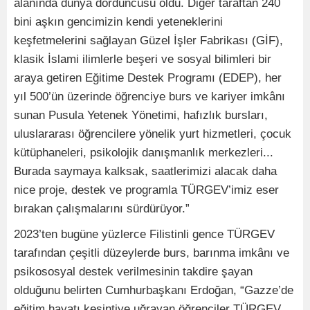
alanında dünya dördüncüsü oldu. Diğer taraftan 240
bini aşkın gencimizin kendi yeteneklerini
keşfetmelerini sağlayan Güzel İşler Fabrikası (GİF),
klasik İslami ilimlerle beşeri ve sosyal bilimleri bir
araya getiren Eğitime Destek Programı (EDEP), her
yıl 500’ün üzerinde öğrenciye burs ve kariyer imkânı
sunan Pusula Yetenek Yönetimi, hafızlık bursları,
uluslararası öğrencilere yönelik yurt hizmetleri, çocuk
kütüphaneleri, psikolojik danışmanlık merkezleri...
Burada saymaya kalksak, saatlerimizi alacak daha
nice proje, destek ve programla TÜRGEV’imiz eser
bırakan çalışmalarını sürdürüyor.”
2023’ten bugüne yüzlerce Filistinli gence TÜRGEV
tarafından çeşitli düzeylerde burs, barınma imkânı ve
psikososyal destek verilmesinin takdire şayan
olduğunu belirten Cumhurbaşkanı Erdoğan, “Gazze’de
eğitim hayatı kesintiye uğrayan öğrenciler TÜRGEV