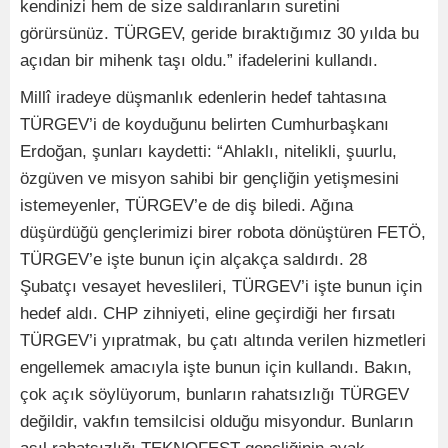
kendinizi hem de size saldıranların suretini
görürsünüz. TÜRGEV, geride bıraktığımız 30 yılda bu
açıdan bir mihenk taşı oldu.” ifadelerini kullandı.
Millî iradeye düşmanlık edenlerin hedef tahtasına
TÜRGEV’i de koyduğunu belirten Cumhurbaşkanı
Erdoğan, şunları kaydetti: “Ahlaklı, nitelikli, şuurlu,
özgüven ve misyon sahibi bir gençliğin yetişmesini
istemeyenler, TÜRGEV’e de diş biledi. Ağına
düşürdüğü gençlerimizi birer robota dönüştüren FETÖ,
TÜRGEV’e işte bunun için alçakça saldırdı. 28
Şubatçı vesayet heveslileri, TÜRGEV’i işte bunun için
hedef aldı. CHP zihniyeti, eline geçirdiği her fırsatı
TÜRGEV’i yıpratmak, bu çatı altında verilen hizmetleri
engellemek amacıyla işte bunun için kullandı. Bakın,
çok açık söylüyorum, bunların rahatsızlığı TÜRGEV
değildir, vakfın temsilcisi olduğu misyondur. Bunların