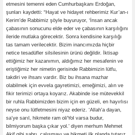
etmesini temenni eden Cumhurbaşkanı Erdoğan,
şunları kaydetti: “Hayat ve hidayet rehberimiz Kur’an-ı
Kerim’de Rabbimiz şöyle buyuruyor, ‘İnsan ancak
çabasının sonucunu elde eder ve çabasının karşılığını
ileride mutlaka görecektir. Sonra kendisine karşılığı
tas tamam verilecektir. Bizim inancımızda hiçbir
netice tesadüfler silsilesinin ürünü değildir. İktisap
ettiğimiz her kazanımın, aldığımız her mesafenin ve
eriştiğimiz her nimetin gerisinde Rabbimizin lütfu,
takdiri ve ihsanı vardır. Biz bu ihsana mazhar
olabilmek için evvela gayretimizi, emeğimizi, alın ve
fikir terimizi ortaya koyarız. Akabinde ise mütevekkil
bir ruhla Rabbimizden bizim için en güzeli, en hayırlısı
neyse onu lütfetmesini niyaz ederiz. ‘Allah’a dayan,
sa’ye sarıl, hikmete ram ol/Yol varsa budur,
bilmiyorum başka çıkar yol.’ diyen merhum Mehmet
Akif gibi sabrı, çalışmayı ve hikmeti ilk planda tutarız.