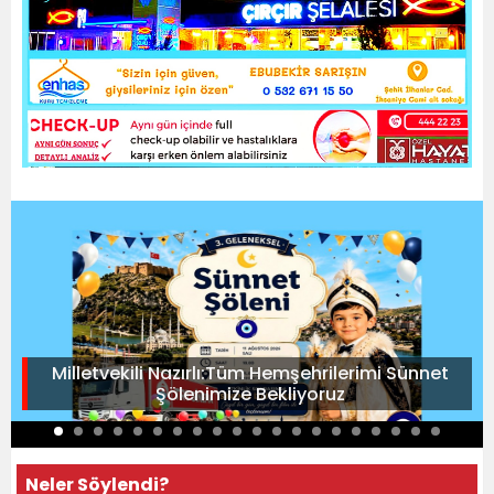
Milletvekili Nazırlı:Tüm Hemşehrilerimi Sünnet
Şölenimize Bekliyoruz
Neler Söylendi?