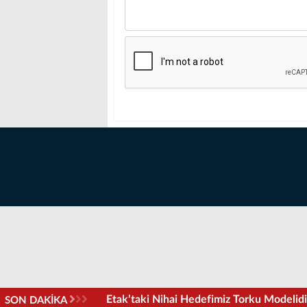
Etak’taki Nihai Hedefimiz Torku Modelidi
SON DAKİKA