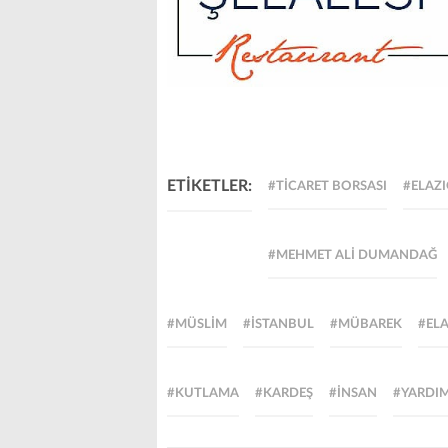
ETİKETLER:
#TICARET BORSASI
#ELAZ
#MEHMET ALI DUMANDAĞ
#MÜSLIM
#ISTANBUL
#MÜBAREK
#EL
#KUTLAMA
#KARDEŞ
#INSAN
#YARDI