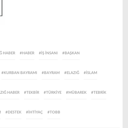
IĞ HABER
#HABER
#IŞ INSANI
#BAŞKAN
#KURBAN BAYRAMI
#BAYRAM
#ELAZIĞ
#ISLAM
AZIĞ HABER
#TEKBIR
#TÜRKIYE
#MÜBAREK
#TEBRIK
M
#DESTEK
#IHTIYAÇ
#TOBB