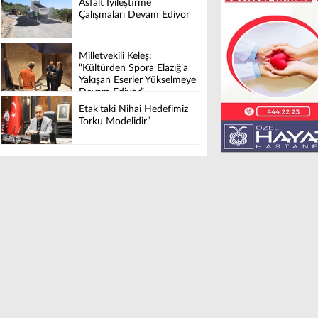
Asfalt İyileştirme
Çalışmaları Devam Ediyor
Milletvekili Keleş:
“Kültürden Spora Elazığ’a
Yakışan Eserler Yükselmeye
Devam Ediyor”
Etak’taki Nihai Hedefimiz
Torku Modelidir”