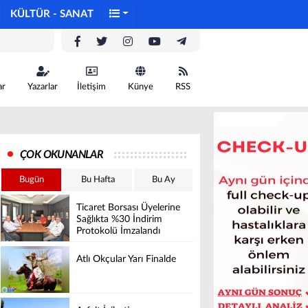
KÜLTÜR - SANAT
ar
Yazarlar
İletişim
Künye
RSS
ÇOK OKUNANLAR
Bugün
Bu Hafta
Bu Ay
Ticaret Borsası Üyelerine
Sağlıkta %30 İndirim
Protokolü İmzalandı
Atlı Okçular Yarı Finalde