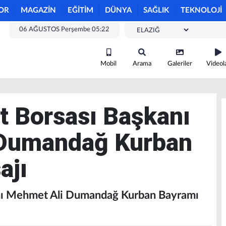
OR
MAGAZİN
EĞİTİM
DÜNYA
SAĞLIK
TEKNOLOJİ
06 AĞUSTOS Perşembe 05:22
Mobil
Arama
Galeriler
Videol
et Borsası Başkanı
Dumandağ Kurban
ajı
anı Mehmet Ali Dumandağ Kurban Bayramı