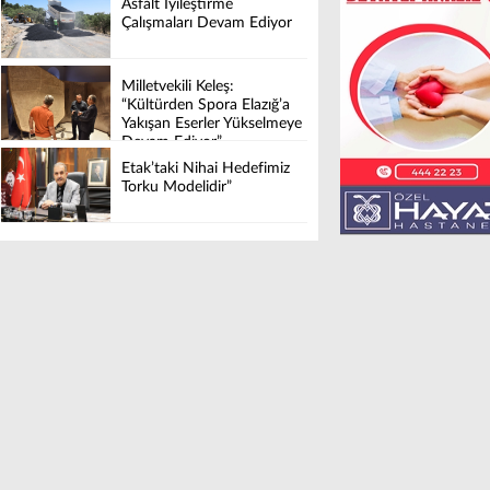
Asfalt İyileştirme
Çalışmaları Devam Ediyor
Milletvekili Keleş:
“Kültürden Spora Elazığ’a
Yakışan Eserler Yükselmeye
Devam Ediyor”
Etak’taki Nihai Hedefimiz
Torku Modelidir”