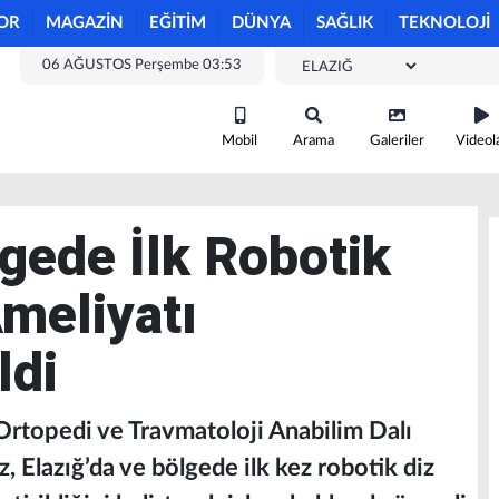
OR
MAGAZİN
EĞİTİM
DÜNYA
SAĞLIK
TEKNOLOJİ
06 AĞUSTOS Perşembe 03:53
Mobil
Arama
Galeriler
Videol
lgede İlk Robotik
Ameliyatı
ldi
 Ortopedi ve Travmatoloji Anabilim Dalı
, Elazığ’da ve bölgede ilk kez robotik diz