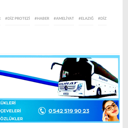
R
#DIZ PROTEZI
#HABER
#AMELIYAT
#ELAZIĞ
#DİZ