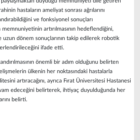
ni paylaşmaktan duyduğu memnuniyeti dile getiren
hinin hastaların ameliyat sonrası ağrılarını
landırabildiğini ve fonksiyonel sonuçları
ta memnuniyetinin artırılmasının hedeflendiğini,
ve uzun dönem sonuçlarının takip edilerek robotik
rlendirileceğini ifade etti.
zandırılmasının önemli bir adım olduğunu belirten
elişmelerin ülkenin her noktasındaki hastalarla
itesini artıracağını, ayrıca Fırat Üniversitesi Hastanesi
evam edeceğini belirterek, ihtiyaç duyulduğunda her
ını belirti.