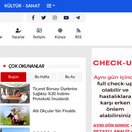
KÜLTÜR - SANAT
ar
Yazarlar
İletişim
Künye
RSS
ÇOK OKUNANLAR
Bugün
Bu Hafta
Bu Ay
Ticaret Borsası Üyelerine
Sağlıkta %30 İndirim
Protokolü İmzalandı
Atlı Okçular Yarı Finalde