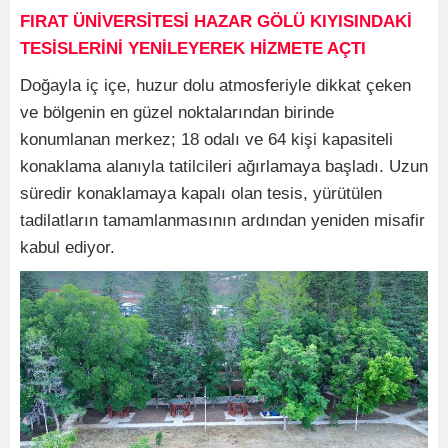
FIRAT ÜNİVERSİTESİ HAZAR GÖLÜ KIYISINDAKİ
TESİSLERİNİ YENİLEYEREK HİZMETE AÇTI
Doğayla iç içe, huzur dolu atmosferiyle dikkat çeken
ve bölgenin en güzel noktalarından birinde
konumlanan merkez; 18 odalı ve 64 kişi kapasiteli
konaklama alanıyla tatilcileri ağırlamaya başladı. Uzun
süredir konaklamaya kapalı olan tesis, yürütülen
tadilatların tamamlanmasının ardından yeniden misafir
kabul ediyor.