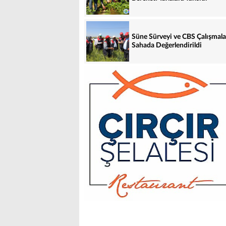
Süne Sürveyi ve CBS Çalışmala
Sahada Değerlendirildi