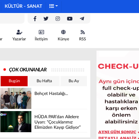
KÜLTÜR - SANAT
ar
Yazarlar
İletişim
Künye
RSS
ÇOK OKUNANLAR
Bugün
Bu Hafta
Bu Ay
Behçet Hastalığı...
HÜDA PAR’dan Ailelere
Uyarı: “Çocuklarımız
Elimizden Kayıp Gidiyor”