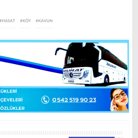
#HASAT
#KÖY
#KAVUN