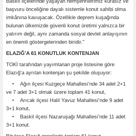
Baskil ilçelerinde yaşayan hemşehrilerimiz kurasız ve
başvuru önceliğine dayalı sistemle konut sahibi olma
imkânına kavuşacak. Özellikle deprem kuşağında
bulunan ülkemizde güvenli konut üretimi yalnızca bir
yatırım değil, aynı zamanda sosyal devlet anlayışının
en önemli göstergelerinden biridir.”
ELAZIĞ’A 61 KONUTLUK KONTENJAN
TOKİ tarafından yayımlanan proje listesine göre
Elazığ’a ayrılan kontenjan şu şekilde oluşuyor:
• Ağın ilçesi Kuzgeçe Mahallesi’nde 34 adet 2+1
ve 7 adet 3+1 olmak üzere toplam 41 konut,
• Arıcak ilçesi Halil Yavuz Mahallesi’nde 9 adet
3+1 konut,
• Baskil ilçesi Nazaruşağı Mahallesi’nde 11 adet
3+1 konut.