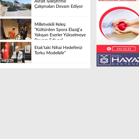
Asfalt İyileştirme
Çalışmaları Devam Ediyor
Milletvekili Keleş:
“Kültürden Spora Elazığ’a
Yakışan Eserler Yükselmeye
Devam Ediyor”
Etak’taki Nihai Hedefimiz
Torku Modelidir”