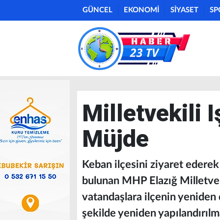
GÜNCEL
EKONOMİ
SİYASET
SP
Milletvekili 
Müjde
Keban ilçesini ziyaret ederek
bulunan MHP Elazığ Milletveki
vatandaşlara ilçenin yeniden
şekilde yeniden yapılandırılma