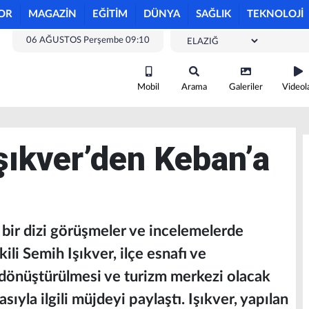
OR
MAGAZİN
EĞİTİM
DÜNYA
SAĞLIK
TEKNOLOJİ
06 AĞUSTOS Perşembe 09:10
Mobil
Arama
Galeriler
Videol
Işıkver’den Keban’a
 bir dizi görüşmeler ve incelemelerde
li Semih Işıkver, ilçe esnafı ve
 dönüştürülmesi ve turizm merkezi olacak
sıyla ilgili müjdeyi paylaştı. Işıkver, yapılan