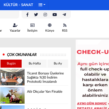
KÜLTÜR - SANAT
ar
Yazarlar
İletişim
Künye
RSS
ÇOK OKUNANLAR
Bugün
Bu Hafta
Bu Ay
Ticaret Borsası Üyelerine
Sağlıkta %30 İndirim
Protokolü İmzalandı
Atlı Okçular Yarı Finalde