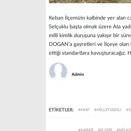
Keban İlçemizin kalbinde yer alan c
Selçuklu başta olmak üzere Ata yadig
milli kimlik duruşuna yakışır bir sü
DOGAN’a gayretleri ve İlçeye olan 
ettiği standartlara kavuşturacağız. H
Admin
ETİKETLER:
#MHP
#MILLETVEKILI
#S
#HABER
#IŞ YERI
#MÜJD