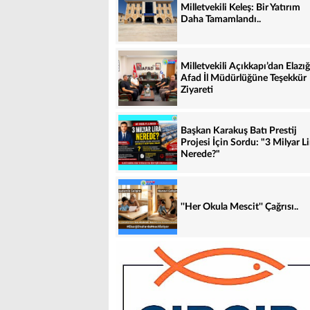
Milletvekili Keleş: Bir Yatırım
Daha Tamamlandı..
Milletvekili Açıkkapı’dan Elazığ
Afad İl Müdürlüğüne Teşekkür
Ziyareti
Başkan Karakuş Batı Prestij
Projesi İçin Sordu: "3 Milyar Li
Nerede?"
''Her Okula Mescit'' Çağrısı..