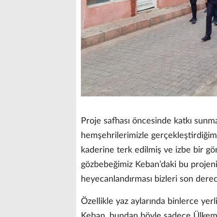
Proje safhası öncesinde katkı sunma
hemşehrilerimizle gerçekleştirdiğimiz
kaderine terk edilmiş ve izbe bir g
gözbebeğimiz Keban’daki bu projeni
heyecanlandırması bizleri son derec
Özellikle yaz aylarında binlerce yerl
Keban, bundan böyle sadece Ülkemiz