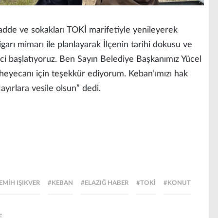
adde ve sokakları TOKİ marifetiyle yenileyerek
arı mimarı ile planlayarak İlçenin tarihi dokusu ve
reci başlatıyoruz. Ben Sayın Belediye Başkanımız Yücel
heyecanı için teşekkür ediyorum. Keban’ımızı hak
ayırlara vesile olsun” dedi.
EMIH IŞIKVER
#KEBAN
#ELAZIĞ HABER
#TOKI
#KONUT
E