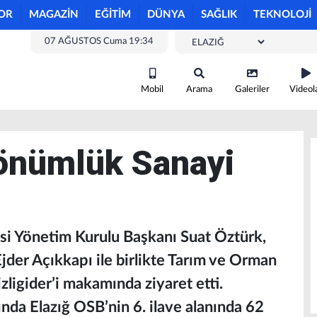
OR
MAGAZİN
EĞİTİM
DÜNYA
SAĞLIK
TEKNOLOJİ
07 AĞUSTOS Cuma 19:34
Mobil
Arama
Galeriler
Videol
önümlük Sanayi
si Yönetim Kurulu Başkanı Suat Öztürk,
Ejder Açıkkapı ile birlikte Tarım ve Orman
ligider’i makamında ziyaret etti.
da Elazığ OSB’nin 6. ilave alanında 62