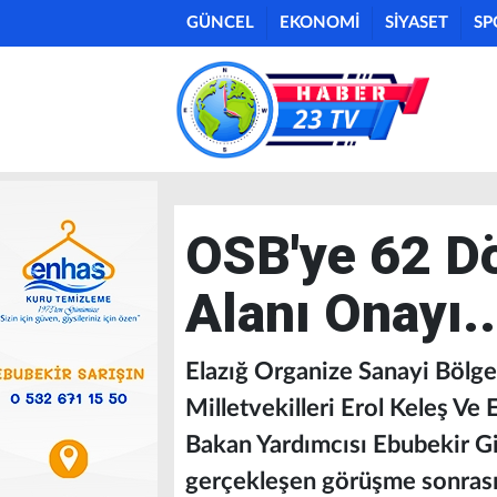
GÜNCEL
EKONOMİ
SİYASET
SP
OSB'ye 62 D
Alanı Onayı..
Elazığ Organize Sanayi Bölge
Milletvekilleri Erol Keleş Ve 
Bakan Yardımcısı Ebubekir Giz
gerçekleşen görüşme sonrasın