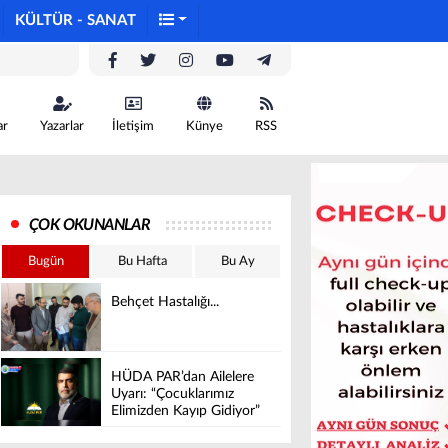
KÜLTÜR - SANAT
ar
Yazarlar
İletişim
Künye
RSS
ÇOK OKUNANLAR
Bugün
Bu Hafta
Bu Ay
Behçet Hastalığı...
HÜDA PAR’dan Ailelere
Uyarı: “Çocuklarımız
Elimizden Kayıp Gidiyor”