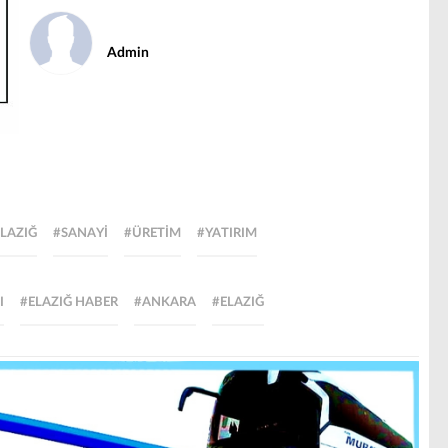
Admin
LAZIĞ
#SANAYI
#ÜRETIM
#YATIRIM
I
#ELAZIĞ HABER
#ANKARA
#ELAZIĞ