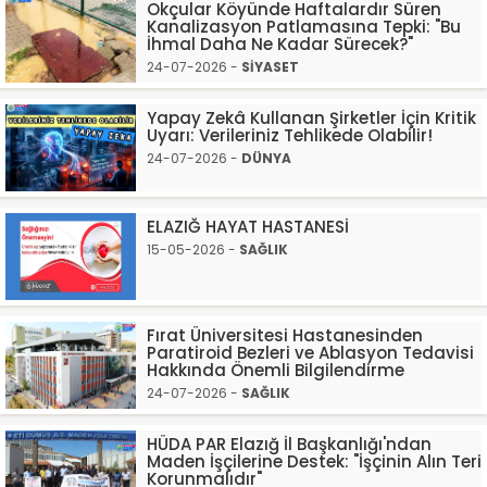
Okçular Köyünde Haftalardır Süren
Kanalizasyon Patlamasına Tepki: "Bu
İhmal Daha Ne Kadar Sürecek?"
24-07-2026 -
SİYASET
Yapay Zekâ Kullanan Şirketler İçin Kritik
Uyarı: Verileriniz Tehlikede Olabilir!
24-07-2026 -
DÜNYA
ELAZIĞ HAYAT HASTANESİ
15-05-2026 -
SAĞLIK
Fırat Üniversitesi Hastanesinden
Paratiroid Bezleri ve Ablasyon Tedavisi
Hakkında Önemli Bilgilendirme
24-07-2026 -
SAĞLIK
HÜDA PAR Elazığ İl Başkanlığı'ndan
Maden İşçilerine Destek: "İşçinin Alın Teri
Korunmalıdır"