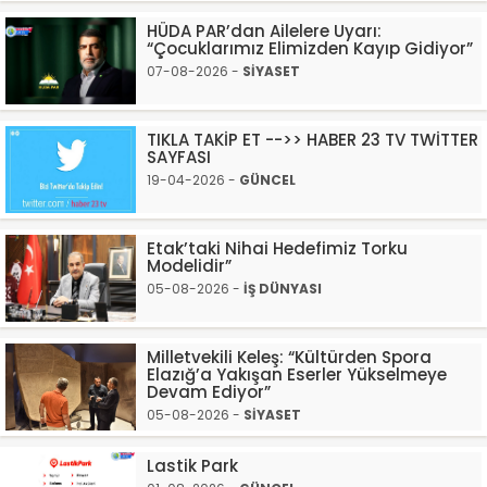
HÜDA PAR’dan Ailelere Uyarı:
“Çocuklarımız Elimizden Kayıp Gidiyor”
07-08-2026 -
SİYASET
TIKLA TAKİP ET -->> HABER 23 TV TWİTTER
SAYFASI
19-04-2026 -
GÜNCEL
Etak’taki Nihai Hedefimiz Torku
Modelidir”
05-08-2026 -
İŞ DÜNYASI
Milletvekili Keleş: “Kültürden Spora
Elazığ’a Yakışan Eserler Yükselmeye
Devam Ediyor”
05-08-2026 -
SİYASET
Lastik Park