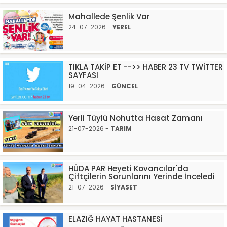
Mahallede Şenlik Var
24-07-2026 -
YEREL
TIKLA TAKİP ET -->> HABER 23 TV TWİTTER
SAYFASI
19-04-2026 -
GÜNCEL
Yerli Tüylü Nohutta Hasat Zamanı
21-07-2026 -
TARIM
HÜDA PAR Heyeti Kovancılar'da
Çiftçilerin Sorunlarını Yerinde İnceledi
21-07-2026 -
SİYASET
ELAZIĞ HAYAT HASTANESİ