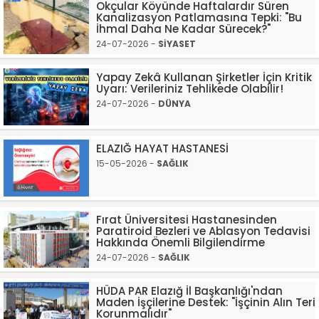
Okçular Köyünde Haftalardır Süren
Kanalizasyon Patlamasına Tepki: "Bu
İhmal Daha Ne Kadar Sürecek?"
24-07-2026 -
SİYASET
Yapay Zekâ Kullanan Şirketler İçin Kritik
Uyarı: Verileriniz Tehlikede Olabilir!
24-07-2026 -
DÜNYA
ELAZIĞ HAYAT HASTANESİ
15-05-2026 -
SAĞLIK
Fırat Üniversitesi Hastanesinden
Paratiroid Bezleri ve Ablasyon Tedavisi
Hakkında Önemli Bilgilendirme
24-07-2026 -
SAĞLIK
HÜDA PAR Elazığ İl Başkanlığı'ndan
Maden İşçilerine Destek: "İşçinin Alın Teri
Korunmalıdır"