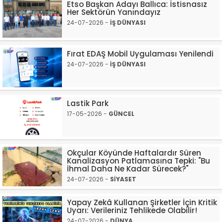
Etso Başkan Adayı Ballıca: İstisnasız
Her Sektörün Yanındayız
24-07-2026 -
İŞ DÜNYASI
Fırat EDAŞ Mobil Uygulaması Yenilendi
24-07-2026 -
İŞ DÜNYASI
Lastik Park
17-05-2026 -
GÜNCEL
Okçular Köyünde Haftalardır Süren
Kanalizasyon Patlamasına Tepki: "Bu
İhmal Daha Ne Kadar Sürecek?"
24-07-2026 -
SİYASET
Yapay Zekâ Kullanan Şirketler İçin Kritik
Uyarı: Verileriniz Tehlikede Olabilir!
24-07-2026 -
DÜNYA