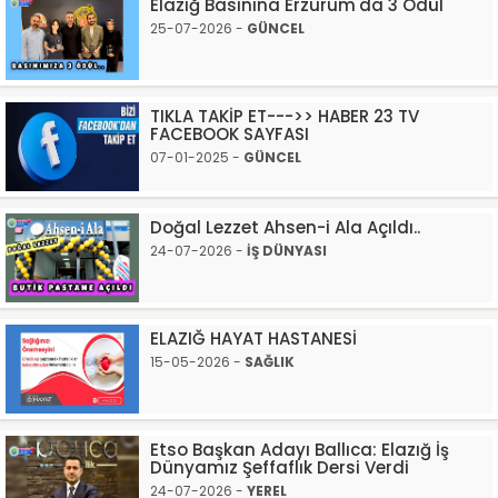
Elazığ Basınına Erzurum'da 3 Ödül
25-07-2026 -
GÜNCEL
TIKLA TAKİP ET--->> HABER 23 TV
FACEBOOK SAYFASI
07-01-2025 -
GÜNCEL
Doğal Lezzet Ahsen-i Ala Açıldı..
24-07-2026 -
İŞ DÜNYASI
ELAZIĞ HAYAT HASTANESİ
15-05-2026 -
SAĞLIK
Etso Başkan Adayı Ballıca: Elazığ İş
Dünyamız Şeffaflık Dersi Verdi
24-07-2026 -
YEREL