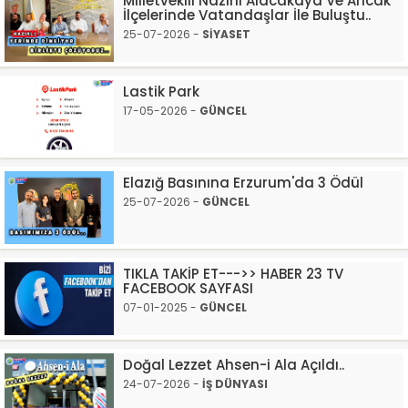
Milletvekili Nazırlı Alacakaya Ve Arıcak
İlçelerinde Vatandaşlar İle Buluştu..
25-07-2026 -
SİYASET
Lastik Park
17-05-2026 -
GÜNCEL
Elazığ Basınına Erzurum'da 3 Ödül
25-07-2026 -
GÜNCEL
TIKLA TAKİP ET--->> HABER 23 TV
FACEBOOK SAYFASI
07-01-2025 -
GÜNCEL
Doğal Lezzet Ahsen-i Ala Açıldı..
24-07-2026 -
İŞ DÜNYASI