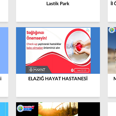
Lastik Park
İl
i
ELAZIĞ HAYAT HASTANESİ
M