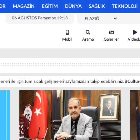
OR
MAGAZİN
EĞİTİM
DÜNYA
SAĞLIK
TEKNOLOJİ
06 AĞUSTOS Perşembe 19:13
Mobil
Arama
Galeriler
Videol
leri ile ilgili tüm sıcak gelişmeleri sayfamızdan takip edebilirsiniz.
#Cultur