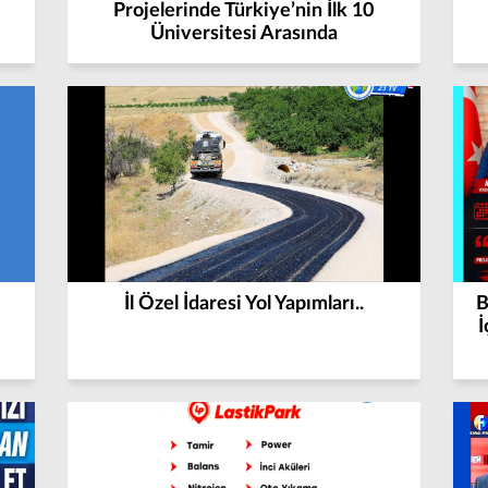
Projelerinde Türkiye’nin İlk 10
Üniversitesi Arasında
İl Özel İdaresi Yol Yapımları..
B
İ