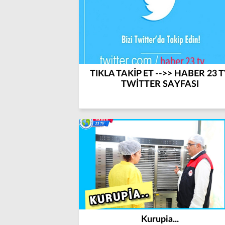
TIKLA TAKİP ET -->> HABER 23 
TWİTTER SAYFASI
Kurupia...