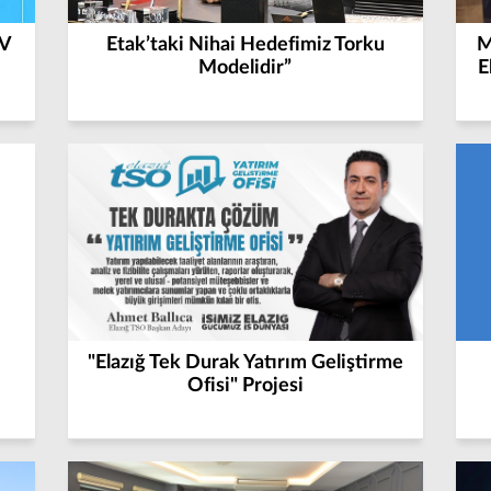
TV
Etak’taki Nihai Hedefimiz Torku
M
Modelidir”
E
"Elazığ Tek Durak Yatırım Geliştirme
Ofisi" Projesi