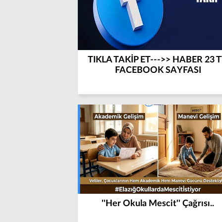
TIKLA TAKİP ET--->> HABER 23 
FACEBOOK SAYFASI
''Her Okula Mescit'' Çağrısı..