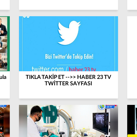
ula
TIKLA TAKİP ET -->> HABER 23 TV
TWİTTER SAYFASI