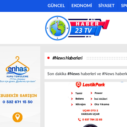
GÜNCEL
EKONOMİ
SİYASET
SP
#News Haberleri
Son dakika
#News
haberleri ve #News haberleri