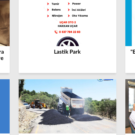
ra
Lastik Park
"
ye