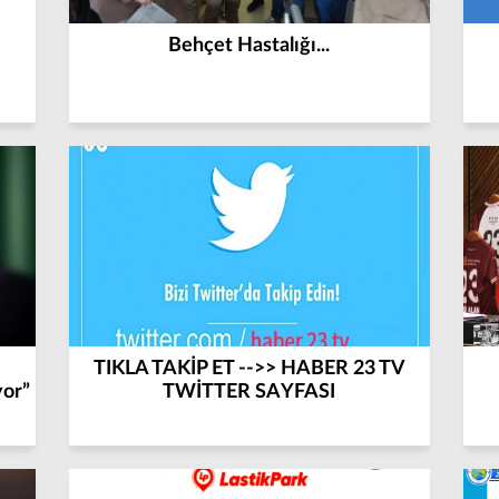
Behçet Hastalığı...
TIKLA TAKİP ET -->> HABER 23 TV
yor”
TWİTTER SAYFASI