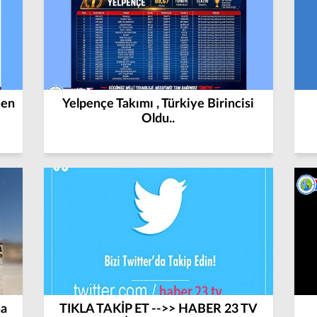
men
Yelpençe Takımı , Türkiye Birincisi
Oldu..
ha
TIKLA TAKİP ET -->> HABER 23 TV