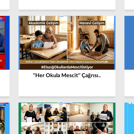
''Her Okula Mescit'' Çağrısı..