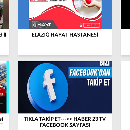
 İl
ELAZIĞ HAYAT HASTANESİ
si
TIKLA TAKİP ET--->> HABER 23 TV
?"
FACEBOOK SAYFASI