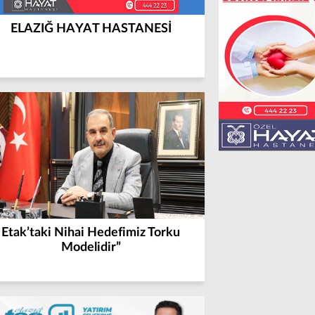
ELAZIĞ HAYAT HASTANESİ
Etak’taki Nihai Hedefimiz Torku
Modelidir”