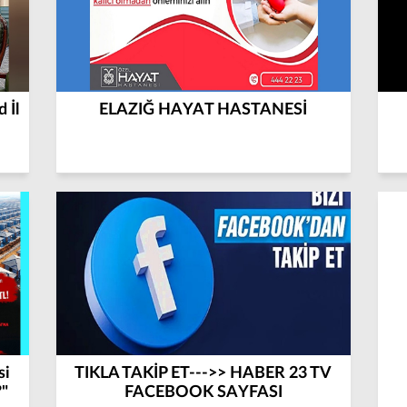
 İl
ELAZIĞ HAYAT HASTANESİ
si
TIKLA TAKİP ET--->> HABER 23 TV
?"
FACEBOOK SAYFASI