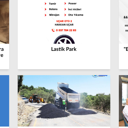
ra
Lastik Park
"
ye