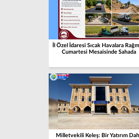
İl Özel İdaresi Sıcak Havalara Rağ
Cumartesi Mesaisinde Sahada
Milletvekili Keleş: Bir Yatırım Da