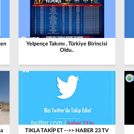
men
Yelpençe Takımı , Türkiye Birincisi
Oldu..
ha
TIKLA TAKİP ET -->> HABER 23 TV