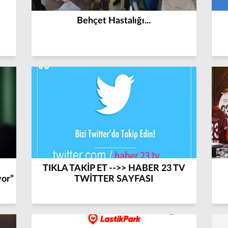
Behçet Hastalığı...
TIKLA TAKİP ET -->> HABER 23 TV
yor”
TWİTTER SAYFASI