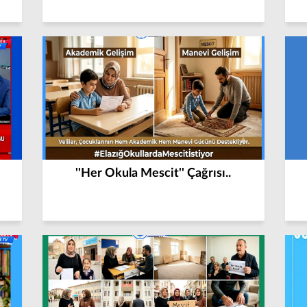
''Her Okula Mescit'' Çağrısı..