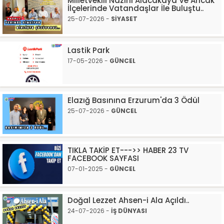
Milletvekili Nazırlı Alacakaya Ve Arıcak
İlçelerinde Vatandaşlar İle Buluştu..
25-07-2026 -
SİYASET
Lastik Park
17-05-2026 -
GÜNCEL
Elazığ Basınına Erzurum'da 3 Ödül
25-07-2026 -
GÜNCEL
TIKLA TAKİP ET--->> HABER 23 TV
FACEBOOK SAYFASI
07-01-2025 -
GÜNCEL
Doğal Lezzet Ahsen-i Ala Açıldı..
24-07-2026 -
İŞ DÜNYASI