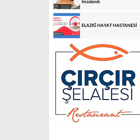
İmzalandı
ELAZIĞ HAYAT HASTANESİ