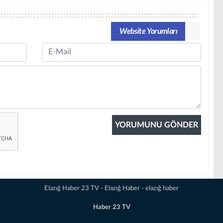
Website Yorumları
Email
Elazığ Haber 23 TV - Elazığ Haber - elazığ haber
Haber 23 TV