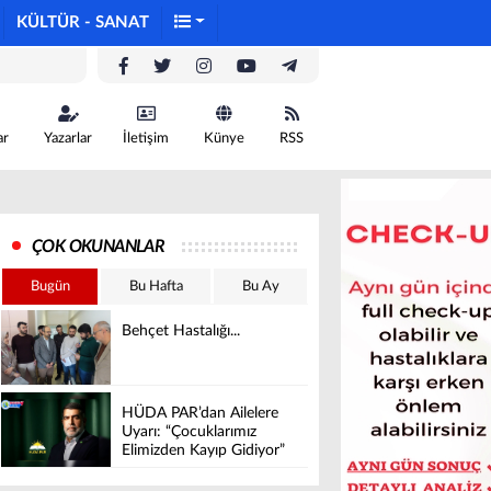
KÜLTÜR - SANAT
ar
Yazarlar
İletişim
Künye
RSS
ÇOK OKUNANLAR
Bugün
Bu Hafta
Bu Ay
Behçet Hastalığı...
HÜDA PAR’dan Ailelere
Uyarı: “Çocuklarımız
Elimizden Kayıp Gidiyor”