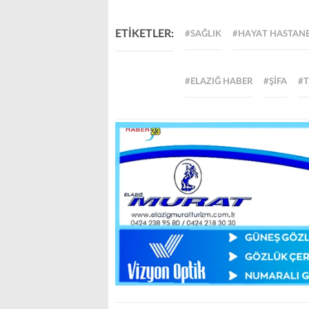
ETİKETLER:
#SAĞLIK
#HAYAT HASTANE
#ELAZIĞ HABER
#ŞİFA
#T