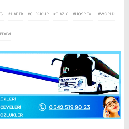
Sİ
#HABER
#CHECK UP
#ELAZIĞ
#HOSPİTAL
#WORLD
EDAVİ