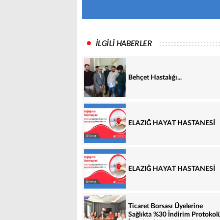
İLGİLİ HABERLER
Behçet Hastalığı...
ELAZIĞ HAYAT HASTANESİ
ELAZIĞ HAYAT HASTANESİ
Ticaret Borsası Üyelerine
Sağlıkta %30 İndirim Protokol