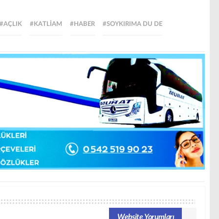
#AÇLIK
#KATLİAM
#HABER
#SOYKIRIMA DU DE
Website Yorumları