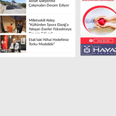
Asfalt İyileştirme
Çalışmaları Devam Ediyor
Milletvekili Keleş:
“Kültürden Spora Elazığ’a
Yakışan Eserler Yükselmeye
Devam Ediyor”
Etak’taki Nihai Hedefimiz
Torku Modelidir”