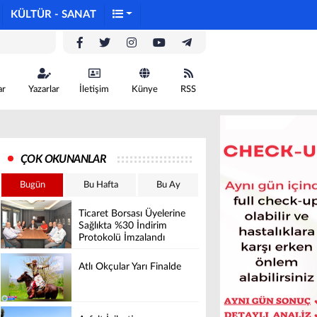
KÜLTÜR - SANAT
ar
Yazarlar
İletişim
Künye
RSS
ÇOK OKUNANLAR
Bugün
Bu Hafta
Bu Ay
Ticaret Borsası Üyelerine
Sağlıkta %30 İndirim
Protokolü İmzalandı
Atlı Okçular Yarı Finalde