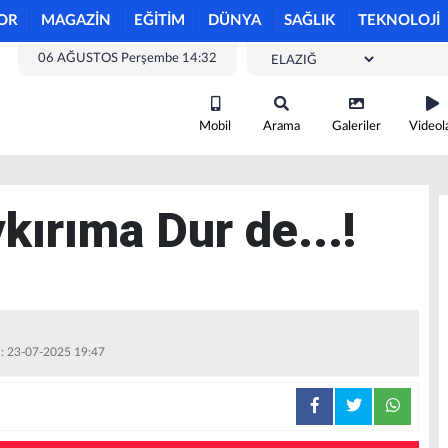
OR
MAGAZİN
EĞİTİM
DÜNYA
SAĞLIK
TEKNOLOJİ
06 AĞUSTOS Perşembe 14:32
Mobil
Arama
Galeriler
Videol
kırıma Dur de...!
 : 23-07-2025 19:47