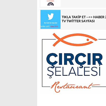
TIKLA TAKİP ET -->> HABER 
TV TWİTTER SAYFASI